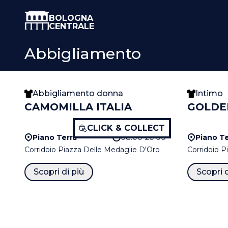
BOLOGNA
CENTRALE
Abbigliamento
Abbigliamento donna
Intimo
CAMOMILLA ITALIA
GOLDE
CLICK & COLLECT
Piano Terra
08:00-20:00
Piano Te
Corridoio Piazza Delle Medaglie D'Oro
Corridoio P
Scopri di più
Scopri d